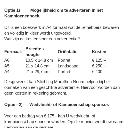
Optie 1) Mogelijkheid om te adverteren in het
Kampioenenboek.
Dit is een boekwerk in A4 formaat wat de liefhebbers bewaren
en volledig in kleur wordt uitgevoerd.
Wat zijn de kosten voor een advertentie?
Breedte x
Formaat:
Oriëntatie
Kosten
hoogte
A6
10,5 x 14,8 cm
Portret
€ 125.--
A5
21 x 14,8 cm
Landscape
€ 250.--
A4
21 x 29,7 cm
Portret
€ 400.—
Desgewenst kan Stichting Marathon Noord helpen bij het
opmaken van een geschikte advertentie. Hiervoor worden dan
geen kosten in rekening gebracht.
Optie - 2) Wedvlucht- of Kampioenschap sponsor.
Voor een bedrag van € 175.- kan U wedvlucht- of
kampioenschap sponsor worden. Op die manier wordt uw naam
verbonden aan de winnaar.