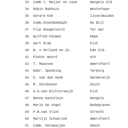
33
Comb J. Meijer en zoon
Hengelo Gld
34
Robin Bakhuis
Westerhaar
35
Gerard Kok
IJsselmuiden
36
Comb.Steenbeek&Zn
De Bilt
37
Flip Hoogervorst
Ter Aar
38
Wilfred Pasman
Empe
39
Gert Krab
Elst
40
B. v Holland en Zn.
Ede Gld.
41
Pieter Woord
Urk
42
T. Maassen
Amersfoort
43
Gebr. Spekking
Terborg
44
E. van den Hoek
Harderwijk
45
M. Outshoven
Zeist
46
A.G.van Blitterswijk
Elst
47
Benno Kastelein
Hengelo
48
Mario de Vogel
Bodegraven
49
P.B.van Vliet
Utrecht
50
Martijn Schuerink
Amersfoort
51
Comb. Verwaaijen
Deest