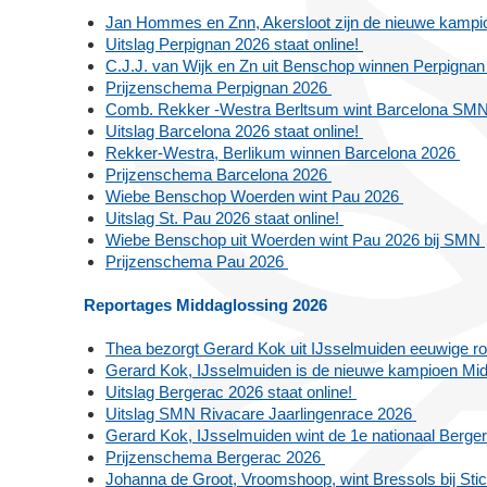
Jan Hommes en Znn, Akersloot zijn de nieuwe kam
Uitslag Perpignan 2026 staat online!
C.J.J. van Wijk en Zn uit Benschop winnen Perpigna
Prijzenschema Perpignan 2026
Comb. Rekker -Westra Berltsum wint Barcelona SMN 
Uitslag Barcelona 2026 staat online!
Rekker-Westra, Berlikum winnen Barcelona 2026
Prijzenschema Barcelona 2026
Wiebe Benschop Woerden wint Pau 2026
Uitslag St. Pau 2026 staat online!
Wiebe Benschop uit Woerden wint Pau 2026 bij SMN
Prijzenschema Pau 2026
Reportages Middaglossing 2026
Thea bezorgt Gerard Kok uit IJsselmuiden eeuwige 
Gerard Kok, IJsselmuiden is de nieuwe kampioen Mi
Uitslag Bergerac 2026 staat online!
Uitslag SMN Rivacare Jaarlingenrace 2026
Gerard Kok, IJsselmuiden wint de 1e nationaal Berger
Prijzenschema Bergerac 2026
Johanna de Groot, Vroomshoop, wint Bressols bij St