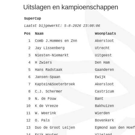
Uitslagen en kampioenschappen
SuperCup
Laatst bijgewerkt: 5-8-2026 23:08:06
Pos
Naam
Woonplaats
1
Comb J.Hommes en Znn
Akersloot
2
Jay Lissenberg
Utrecht
3
Niesten-Niemarkt
Uitgeest
4
H Zwiers
Den Ham
5
Hans Radstaak
Gaanderen
6
Jansen-Spaan
Ewijk
7
Kaptein&Soeterbroek
Akersloot
8
C.J. Schermer
Castricum
9
N. de Fouw
Bant
10
K de Vreeze
Bakhuizen
11
W. Weerink
Wierden
12
O. Pals
Bovenkerk
13
Duo de Groot Leijen
Egmond aan den Hoef