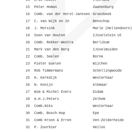
14
Erik Houter
Vlieland
15
Peter Homan
Zwanenburg
16
Comb. van der Horst-Janssen
Groesbeek
17
C. van Wijk en Zn
Benschop
18
J. Morsink
Marle (Hellendoorn)
19
Sven van Houten
IJsselstein Ut
20
Comb. Rekker-Westra
Berlikum
21
Mark van den Berg
IJsselmuiden
22
Comb. Seelen
Borne
23
Pieter Guelen
Wijchen
24
Rob Timmermans
Schellingwoude
25
H. Kerkdijk
Westerhaar
26
N. Konijn
Alkmaar
27
Wim & Michel Evers
Didam
28
A.H.J.Peters
Zelhem
29
Comb.Niks
Westerhaar
30
Comb. Bosch-Hup
Epe
31
Comb Kroon & Erren
Ven-Zelderheide
32
P. Zuurbier
Heiloo