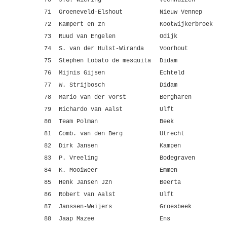
70
J.G. Wiering
Veenhuizen
71
Groeneveld-Elshout
Nieuw Vennep
72
Kampert en zn
Kootwijkerbroek
73
Ruud van Engelen
Odijk
74
S. van der Hulst-Wiranda
Voorhout
75
Stephen Lobato de mesquita
Didam
76
Mijnis Gijsen
Echteld
77
W. Strijbosch
Didam
78
Mario van der Vorst
Bergharen
79
Richardo van Aalst
Ulft
80
Team Polman
Beek
81
Comb. van den Berg
Utrecht
82
Dirk Jansen
Kampen
83
P. Vreeling
Bodegraven
84
K. Mooiweer
Emmen
85
Henk Jansen Jzn
Beerta
86
Robert van Aalst
Ulft
87
Janssen-Weijers
Groesbeek
88
Jaap Mazee
Ens