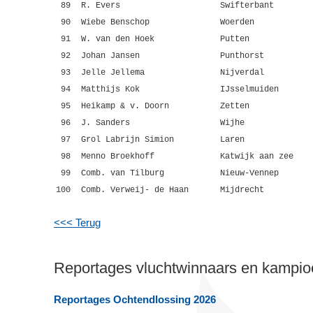
89
R. Evers
Swifterbant
90
Wiebe Benschop
Woerden
91
W. van den Hoek
Putten
92
Johan Jansen
Punthorst
93
Jelle Jellema
Nijverdal
94
Matthijs Kok
IJsselmuiden
95
Heikamp & v. Doorn
Zetten
96
J. Sanders
Wijhe
97
Grol Labrijn Simion
Laren
98
Menno Broekhoff
Katwijk aan zee
99
Comb. van Tilburg
Nieuw-Vennep
100
Comb. Verweij- de Haan
Mijdrecht
<<< Terug
Reportages vluchtwinnaars en kampi
Reportages Ochtendlossing 2026