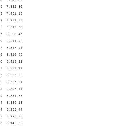
83
7.795,38
89
7.562,80
03
7.451,15
59
7.271,38
73
7.019,78
27
6.668,47
00
6.611,92
72
6.547,94
00
6.510,99
00
6.413,22
27
6.377,11
59
6.370,36
19
6.367,51
23
6.357,14
09
6.351,68
84
6.339,16
54
6.255,44
33
6.228,36
00
6.145,35