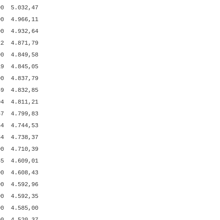
00
5.032,47
00
4.966,11
00
4.932,64
22
4.871,79
00
4.849,58
19
4.845,05
00
4.837,79
49
4.832,85
04
4.811,21
67
4.799,83
54
4.744,53
84
4.738,37
00
4.710,39
65
4.609,01
00
4.608,43
00
4.592,96
00
4.592,35
00
4.585,00