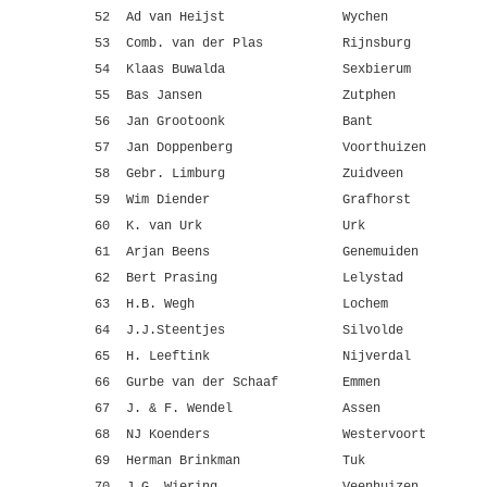
52
Ad van Heijst
Wychen
53
Comb. van der Plas
Rijnsburg
54
Klaas Buwalda
Sexbierum
55
Bas Jansen
Zutphen
56
Jan Grootoonk
Bant
57
Jan Doppenberg
Voorthuizen
58
Gebr. Limburg
Zuidveen
59
Wim Diender
Grafhorst
60
K. van Urk
Urk
61
Arjan Beens
Genemuiden
62
Bert Prasing
Lelystad
63
H.B. Wegh
Lochem
64
J.J.Steentjes
Silvolde
65
H. Leeftink
Nijverdal
66
Gurbe van der Schaaf
Emmen
67
J. & F. Wendel
Assen
68
NJ Koenders
Westervoort
69
Herman Brinkman
Tuk