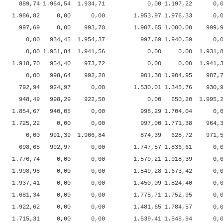
889,74
1.964,54
1.934,71
0,00
1.197,22
0,
1.986,82
0,00
0,00
1.953,97
1.976,33
0,
997,69
0,00
993,70
1.907,65
1.000,00
999,
0,00
934,45
1.954,37
997,69
1.940,59
0,
0,00
1.951,84
1.941,56
0,00
0,00
1.931,
1.918,70
954,40
973,72
0,00
0,00
1.941,
0,00
998,64
992,20
901,30
1.904,95
987,
792,94
924,97
0,00
1.530,01
1.345,76
930,
948,49
998,29
922,50
0,00
650,20
1.995,
1.854,67
940,05
0,00
998,29
1.704,04
0,
1.725,22
0,00
0,00
997,00
1.771,38
964,
0,00
991,39
1.906,84
874,39
628,72
971,
698,65
992,97
0,00
1.747,57
1.836,61
0,
1.776,74
0,00
0,00
1.579,21
1.918,39
0,
1.998,98
0,00
0,00
1.549,28
1.673,42
0,
1.937,41
0,00
0,00
1.450,09
1.824,40
0,
1.681,34
0,00
0,00
1.775,71
1.752,95
0,
1.922,62
0,00
0,00
1.481,65
1.784,57
0,
1.715,31
0,00
0,00
1.539,41
1.848,94
0,