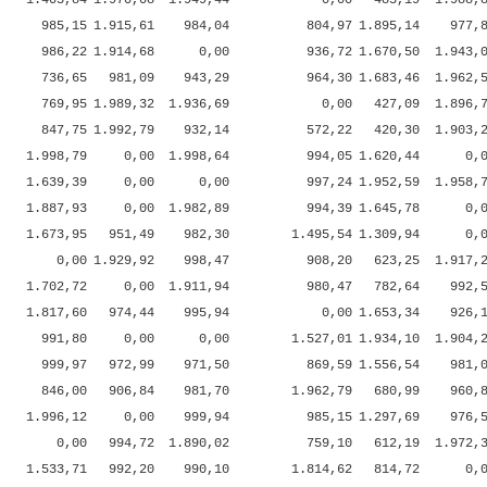
1.403,84
1.970,08
1.949,44
0,00
483,19
1.988,
985,15
1.915,61
984,04
804,97
1.895,14
977,
986,22
1.914,68
0,00
936,72
1.670,50
1.943,
736,65
981,09
943,29
964,30
1.683,46
1.962,
769,95
1.989,32
1.936,69
0,00
427,09
1.896,
847,75
1.992,79
932,14
572,22
420,30
1.903,
1.998,79
0,00
1.998,64
994,05
1.620,44
0,
1.639,39
0,00
0,00
997,24
1.952,59
1.958,
1.887,93
0,00
1.982,89
994,39
1.645,78
0,
1.673,95
951,49
982,30
1.495,54
1.309,94
0,
0,00
1.929,92
998,47
908,20
623,25
1.917,
1.702,72
0,00
1.911,94
980,47
782,64
992,
1.817,60
974,44
995,94
0,00
1.653,34
926,
991,80
0,00
0,00
1.527,01
1.934,10
1.904,
999,97
972,99
971,50
869,59
1.556,54
981,
846,00
906,84
981,70
1.962,79
680,99
960,
1.996,12
0,00
999,94
985,15
1.297,69
976,
0,00
994,72
1.890,02
759,10
612,19
1.972,
1.533,71
992,20
990,10
1.814,62
814,72
0,