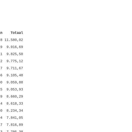
an
Totaal
78
11.580,02
19
9.916,69
11
9.825,50
72
9.775,12
27
9.711,67
66
9.105,48
00
9.059,88
15
9.053,93
89
8.660,29
14
8.618,33
80
8.234,34
04
7.841,05
47
7.816,89