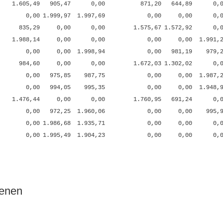
1.605,49
905,47
0,00
871,20
644,89
0,
0,00
1.999,97
1.997,69
0,00
0,00
0,
835,29
0,00
0,00
1.575,67
1.572,92
0,
1.988,14
0,00
0,00
0,00
0,00
1.991,
0,00
0,00
1.998,94
0,00
981,19
979,
984,60
0,00
0,00
1.672,03
1.302,02
0,
0,00
975,85
987,75
0,00
0,00
1.987,
0,00
994,05
995,35
0,00
0,00
1.948,
1.476,44
0,00
0,00
1.760,95
691,24
0,
0,00
972,25
1.960,06
0,00
0,00
995,
0,00
1.986,68
1.935,71
0,00
0,00
0,
0,00
1.995,49
1.904,23
0,00
0,00
0,
oenen