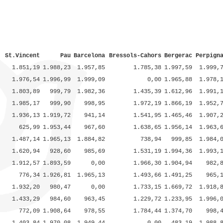
St.Vincent
Pau
Barcelona
Bressols-Cahors
Bergerac
Perpign
1.851,19
1.988,23
1.957,85
1.785,38
1.997,59
1.999,
1.976,54
1.996,99
1.999,09
0,00
1.965,88
1.978,
1.803,89
999,79
1.982,36
1.435,39
1.612,96
1.991,
1.985,17
999,90
998,95
1.972,19
1.866,19
1.952,
1.936,13
1.919,72
941,14
1.541,95
1.465,46
1.907,
625,99
1.953,44
967,60
1.638,65
1.956,14
1.963,
1.487,14
1.965,13
1.884,82
738,94
999,85
1.984,
1.620,94
928,60
985,69
1.531,19
1.994,36
1.993,
1.912,57
1.893,59
0,00
1.966,30
1.904,94
982,
776,34
1.926,81
1.965,13
1.493,66
1.491,25
965,
1.932,20
980,47
0,00
1.733,15
1.669,72
1.918,
1.433,29
984,60
963,45
1.229,72
1.233,95
1.996,
772,09
1.908,64
978,55
1.784,44
1.374,70
998,