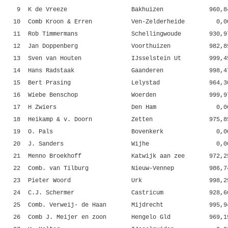
9
K de Vreeze
Bakhuizen
960,8
10
Comb Kroon & Erren
Ven-Zelderheide
0,0
11
Rob Timmermans
Schellingwoude
930,9
12
Jan Doppenberg
Voorthuizen
982,8
13
Sven van Houten
IJsselstein Ut
999,4
14
Hans Radstaak
Gaanderen
998,4
15
Bert Prasing
Lelystad
964,3
16
Wiebe Benschop
Woerden
999,9
17
H Zwiers
Den Ham
0,0
18
Heikamp & v. Doorn
Zetten
975,8
19
O. Pals
Bovenkerk
0,0
20
J. Sanders
Wijhe
0,0
21
Menno Broekhoff
Katwijk aan zee
972,2
22
Comb. van Tilburg
Nieuw-Vennep
986,7
23
Pieter Woord
Urk
998,2
24
C.J. Schermer
Castricum
928,6
25
Comb. Verweij- de Haan
Mijdrecht
995,9
26
Comb J. Meijer en zoon
Hengelo Gld
969,1