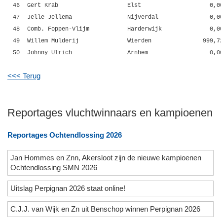
46
Gert Krab
Elst
0,0
47
Jelle Jellema
Nijverdal
0,0
48
Comb. Foppen-Vlijm
Harderwijk
0,0
49
Willem Mulderij
Wierden
999,7
50
Johnny Ulrich
Arnhem
0,0
<<< Terug
Reportages vluchtwinnaars en kampioenen
Reportages Ochtendlossing 2026
Jan Hommes en Znn, Akersloot zijn de nieuwe kampioenen
Ochtendlossing SMN 2026
Uitslag Perpignan 2026 staat online!
C.J.J. van Wijk en Zn uit Benschop winnen Perpignan 2026