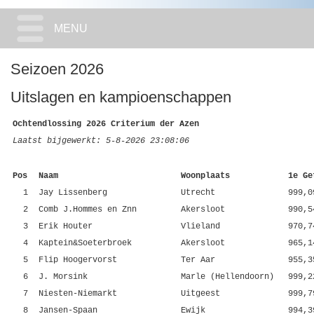
MENU
Seizoen 2026
Uitslagen en kampioenschappen
Ochtendlossing 2026 Criterium der Azen
Laatst bijgewerkt: 5-8-2026 23:08:06
Pos
Naam
Woonplaats
1e Ge
1
Jay Lissenberg
Utrecht
999,0
2
Comb J.Hommes en Znn
Akersloot
990,5
3
Erik Houter
Vlieland
970,7
4
Kaptein&Soeterbroek
Akersloot
965,1
5
Flip Hoogervorst
Ter Aar
955,3
6
J. Morsink
Marle (Hellendoorn)
999,2
7
Niesten-Niemarkt
Uitgeest
999,7
8
Jansen-Spaan
Ewijk
994,3