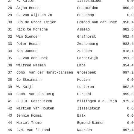
27
H. Kalter
IJsselmuiden
0,0
28
Arjan Beens
Genemuiden
990,9
29
C. van Wijk en Zn
Benschop
0,0
30
Duo de Groot Leijen
Egmond aan den Hoef
958,1
31
Rick te Morsche
Almelo
982,3
32
Wim Diender
Grafhorst
952,4
33
Peter Homan
Zwanenburg
983,4
34
Bas Jansen
Zutphen
918,7
35
E. van den Hoek
Harderwijk
991,3
36
Wilfred Pasman
Empe
954,4
37
Comb. van der Horst-Janssen
Groesbeek
997,2
38
Gp Steinmann
Houten
0,0
39
W. Kuijt
Lunteren
962,5
40
Comb. van den Berg
Utrecht
995,6
41
G.J.H. Gesthuizen
Millingen a.d. Rijn
979,2
42
Martien van Houten
Ijsselstein
0,0
43
Bennie Homma
Balk
0,0
44
Marcel Tromp
Egmond-Binnen
0,0
45
J.H. van 't Land
Naarden
997,4