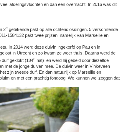
g veel afdelingsvluchten en dan een overnacht. In 2016 was dit
e
n 2
getekende pakt op alle ochtendlossingen. 5 verschillende
11-1584132 pakt twee prijzen, namelijk van Marseille en
ts. In 2014 werd deze duivin ingekorfd op Pau en in
gelost in Utrecht en zo kwam ze weer thuis. Daarna werd de
e
 duif geklokt (194
nat) en werd hij gebeld door diezelfde
en met de jonge duiven mee. De duivin weer in Vinkeveen
t zijn tweede duif. En dan natuurlijk op Marseille en
el pluim en met een prachtig fondoog. We kunnen wel zeggen dat