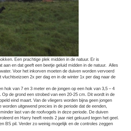
kken. Een prachtige plek midden in de natuur. Er is
at aan en dat geeft een beetje geluid midden in de natuur. Alles
water. Voor het inkorven moeten de duiven worden vervoerd
 vluchtseizoen 2x per dag en in de winter 1x per dag naar de
en hok van 7 en 3 meter en de jongen op een hok van 3,5 – 4
. Op de grond een strobed van een 20-25 cm. Dit wordt in de
ppeld eind maart. Van de vliegers worden bijna geen jongen
 worden uitgewend precies in de periode dat de eenden,
inder last van de roofvogels in deze periode. De duiven
oleerd en Harry heeft reeds 2 jaar niet gekuurd tegen het geel.
en BS pil. Verder zo weinig mogelijk en de controles zeggen