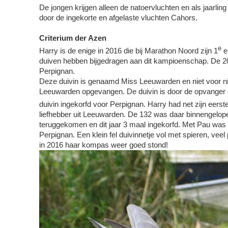
De jongen krijgen alleen de natoervluchten en als jaarlin
door de ingekorte en afgelaste vluchten Cahors.
Criterium der Azen
e
Harry is de enige in 2016 die bij Marathon Noord zijn 1
e
duiven hebben bijgedragen aan dit kampioenschap. De 20
Perpignan.
Deze duivin is genaamd Miss Leeuwarden en niet voor nie
Leeuwarden opgevangen. De duivin is door de opvanger 
duivin ingekorfd voor Perpignan. Harry had net zijn eerste
liefhebber uit Leeuwarden. De 132 was daar binnengelop
teruggekomen en dit jaar 3 maal ingekorfd. Met Pau was he
Perpignan. Een klein fel duivinnetje vol met spieren, ve
in 2016 haar kompas weer goed stond!