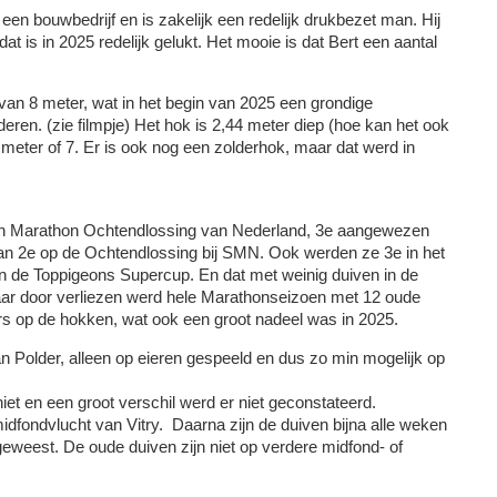
t een bouwbedrijf en is zakelijk een redelijk drukbezet man. Hij
at is in 2025 redelijk gelukt. Het mooie is dat Bert een aantal
an 8 meter, wat in het begin van 2025 een grondige
eren. (zie filmpje) Het hok is 2,44 meter diep (hoe kan het ook
meter of 7. Er is ook nog een zolderhok, maar dat werd in
en Marathon Ochtendlossing van Nederland, 3e aangewezen
n 2e op de Ochtendlossing bij SMN. Ook werden ze 3e in het
n de Toppigeons Supercup. En dat met weinig duiven in de
ar door verliezen werd hele Marathonseizoen met 12 oude
rs op de hokken, wat ook een groot nadeel was in 2025.
an Polder, alleen op eieren gespeeld en dus zo min mogelijk op
 niet en een groot verschil werd er niet geconstateerd.
idfondvlucht van Vitry. Daarna zijn de duiven bijna alle weken
eweest. De oude duiven zijn niet op verdere midfond- of