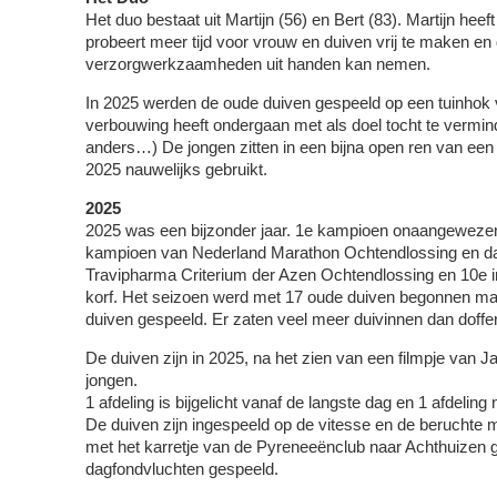
Het duo bestaat uit Martijn (56) en Bert (83). Martijn heef
probeert meer tijd voor vrouw en duiven vrij te maken en d
verzorgwerkzaamheden uit handen kan nemen.
In 2025 werden de oude duiven gespeeld op een tuinhok v
verbouwing heeft ondergaan met als doel tocht te vermind
anders…) De jongen zitten in een bijna open ren van een 
2025 nauwelijks gebruikt.
2025
2025 was een bijzonder jaar. 1e kampioen onaangewez
kampioen van Nederland Marathon Ochtendlossing en da
Travipharma Criterium der Azen Ochtendlossing en 10e i
korf. Het seizoen werd met 17 oude duiven begonnen ma
duiven gespeeld. Er zaten veel meer duivinnen dan doffe
De duiven zijn in 2025, na het zien van een filmpje van J
jongen.
1 afdeling is bijgelicht vanaf de langste dag en 1 afdeling
De duiven zijn ingespeeld op de vitesse en de beruchte m
met het karretje van de Pyreneeënclub naar Achthuizen g
dagfondvluchten gespeeld.