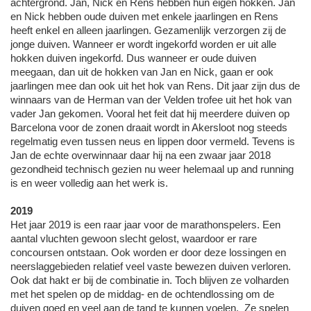
achtergrond. Jan, Nick en Rens hebben hun eigen hokken. Jan
en Nick hebben oude duiven met enkele jaarlingen en Rens
heeft enkel en alleen jaarlingen. Gezamenlijk verzorgen zij de
jonge duiven. Wanneer er wordt ingekorfd worden er uit alle
hokken duiven ingekorfd. Dus wanneer er oude duiven
meegaan, dan uit de hokken van Jan en Nick, gaan er ook
jaarlingen mee dan ook uit het hok van Rens. Dit jaar zijn dus de
winnaars van de Herman van der Velden trofee uit het hok van
vader Jan gekomen. Vooral het feit dat hij meerdere duiven op
Barcelona voor de zonen draait wordt in Akersloot nog steeds
regelmatig even tussen neus en lippen door vermeld. Tevens is
Jan de echte overwinnaar daar hij na een zwaar jaar 2018
gezondheid technisch gezien nu weer helemaal up and running
is en weer volledig aan het werk is.
2019
Het jaar 2019 is een raar jaar voor de marathonspelers. Een
aantal vluchten gewoon slecht gelost, waardoor er rare
concoursen ontstaan. Ook worden er door deze lossingen en
neerslaggebieden relatief veel vaste bewezen duiven verloren.
Ook dat hakt er bij de combinatie in. Toch blijven ze volharden
met het spelen op de middag- en de ochtendlossing om de
duiven goed en veel aan de tand te kunnen voelen. Ze spelen